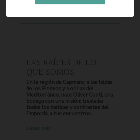
LAS RAÍCES DE LO
QUE SOMOS
En la región de Capmany, a las faldas
de los Pirineos y a orillas del
Mediterráneo, nace Oliver Conti, una
bodega con una misión: trasladar
todos los matices y contrastes del
Empordà, a tus encuentros.
Saber más