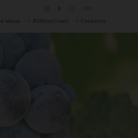
ESP
·
·
s vinos
#OliverConti
Contacto