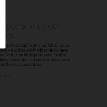
S RAÍCES DE LO QUE
OMOS
a región de Capmany, a las faldas de los
neos y a orillas del Mediterráneo, nace
er Conti, una bodega con una misión:
ladar todos los matices y contrastes del
ordà, a tus encuentros.
er más