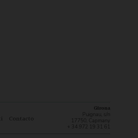
Girona
Puignau, s/n
i
Contacto
17750, Capmany
+ 34 972 19 31 61