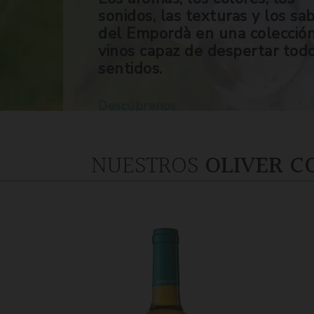
sonidos, las texturas y los sa
del Empordà en una colecció
vinos capaz de despertar tod
sentidos.
Descúbrenos
NUESTROS
OLIVER C