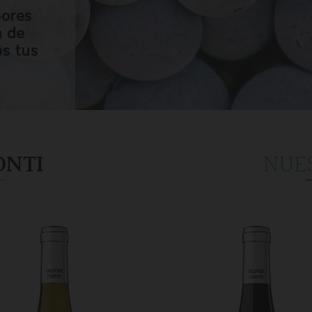
bores
n de
os tus
ONTI
NUE