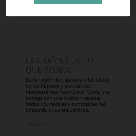
LAS RAÍCES DE LO
QUE SOMOS
En la región de Capmany, a las faldas
de los Pirineos y a orillas del
Mediterráneo, nace Oliver Conti, una
bodega con una misión: trasladar
todos los matices y contrastes del
Empordà, a tus encuentros.
Saber más