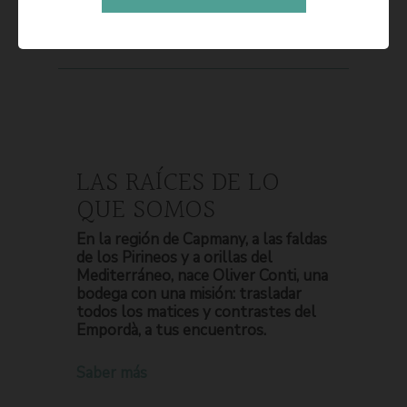
LAS RAÍCES DE LO
QUE SOMOS
En la región de Capmany, a las faldas
de los Pirineos y a orillas del
Mediterráneo, nace Oliver Conti, una
bodega con una misión: trasladar
todos los matices y contrastes del
Empordà, a tus encuentros.
Saber más