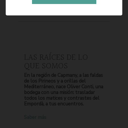
LAS RAÍCES DE LO
QUE SOMOS
En la región de Capmany, a las faldas
de los Pirineos y a orillas del
Mediterráneo, nace Oliver Conti, una
bodega con una misión: trasladar
todos los matices y contrastes del
Empordà, a tus encuentros.
Saber más