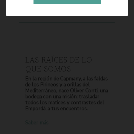
LAS RAÍCES DE LO
QUE SOMOS
En la región de Capmany, a las faldas
de los Pirineos y a orillas del
Mediterráneo, nace Oliver Conti, una
bodega con una misión: trasladar
todos los matices y contrastes del
Empordà, a tus encuentros.
Saber más