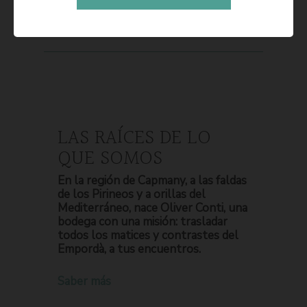
LAS RAÍCES DE LO
QUE SOMOS
En la región de Capmany, a las faldas
de los Pirineos y a orillas del
Mediterráneo, nace Oliver Conti, una
bodega con una misión: trasladar
todos los matices y contrastes del
Empordà, a tus encuentros.
Saber más