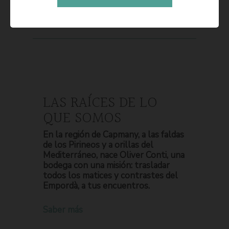
LAS RAÍCES DE LO
QUE SOMOS
En la región de Capmany, a las faldas
de los Pirineos y a orillas del
Mediterráneo, nace Oliver Conti, una
bodega con una misión: trasladar
todos los matices y contrastes del
Empordà, a tus encuentros.
Saber más