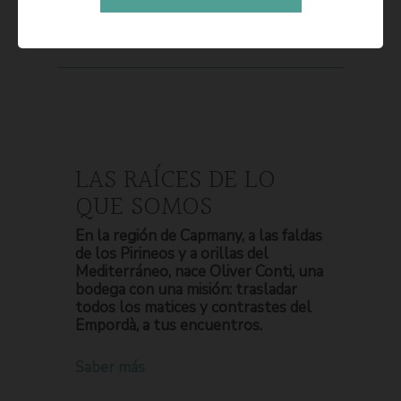
LAS RAÍCES DE LO
QUE SOMOS
En la región de Capmany, a las faldas
de los Pirineos y a orillas del
Mediterráneo, nace Oliver Conti, una
bodega con una misión: trasladar
todos los matices y contrastes del
Empordà, a tus encuentros.
Saber más