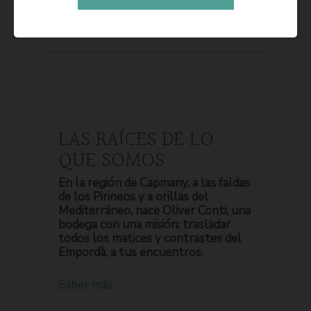
LAS RAÍCES DE LO
QUE SOMOS
En la región de Capmany, a las faldas
de los Pirineos y a orillas del
Mediterráneo, nace Oliver Conti, una
bodega con una misión: trasladar
todos los matices y contrastes del
Empordà, a tus encuentros.
Saber más