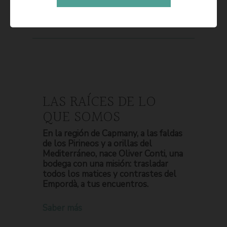
LAS RAÍCES DE LO
QUE SOMOS
En la región de Capmany, a las faldas
de los Pirineos y a orillas del
Mediterráneo, nace Oliver Conti, una
bodega con una misión: trasladar
todos los matices y contrastes del
Empordà, a tus encuentros.
Saber más