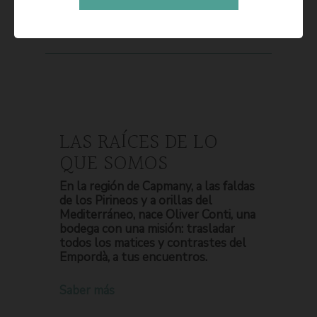
LAS RAÍCES DE LO
QUE SOMOS
En la región de Capmany, a las faldas
de los Pirineos y a orillas del
Mediterráneo, nace Oliver Conti, una
bodega con una misión: trasladar
todos los matices y contrastes del
Empordà, a tus encuentros.
Saber más