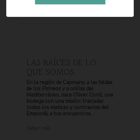
LAS RAÍCES DE LO
QUE SOMOS
En la región de Capmany, a las faldas
de los Pirineos y a orillas del
Mediterráneo, nace Oliver Conti, una
bodega con una misión: trasladar
todos los matices y contrastes del
Empordà, a tus encuentros.
Saber más