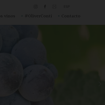
ESP
·
·
s vinos
#OliverConti
Contacto