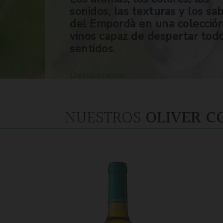
sonidos, las texturas y los sa
del Empordà en una colecció
vinos capaz de despertar tod
sentidos.
Descúbrenos
NUESTROS
OLIVER C