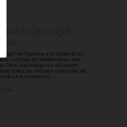
S RAÍCES DE LO QUE
OMOS
a región de Capmany, a las faldas de los
neos y a orillas del Mediterráneo, nace
er Conti, una bodega con una misión:
ladar todos los matices y contrastes del
ordà, a tus encuentros.
er más