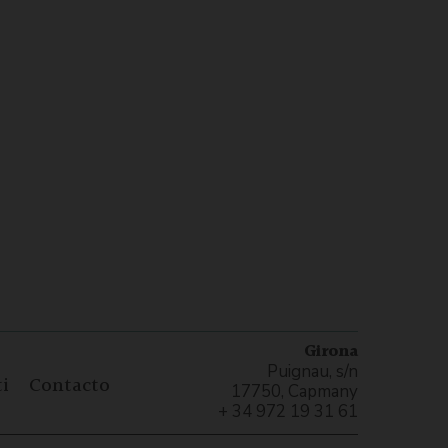
Girona
Puignau, s/n
i
Contacto
17750, Capmany
+ 34 972 19 31 61