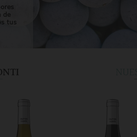
bores
n de
os tus
ONTI
NUE