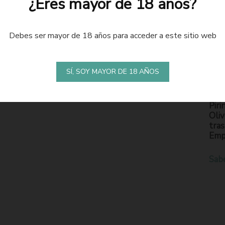
¿Eres mayor de 18 años?
Debes ser mayor de 18 años para acceder a este sitio web
LA
S
SÍ, SOY MAYOR DE 18 AÑOS
En l
Piri
Oliv
tras
Emp
Sab