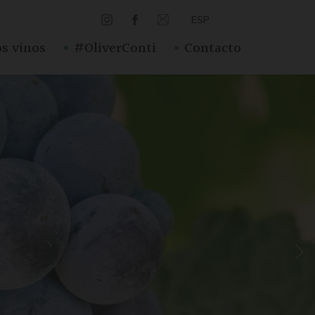
ESP
·
·
s vinos
#OliverConti
Contacto