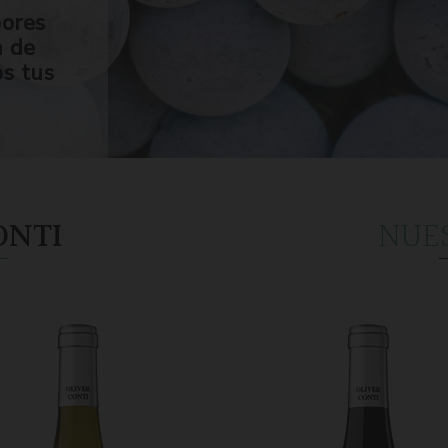
bores
n de
os tus
ONTI
NUE