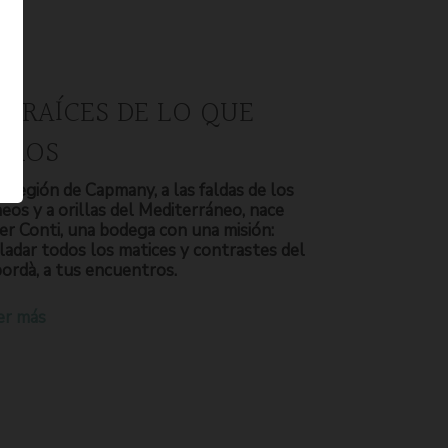
S RAÍCES DE LO QUE
OMOS
a región de Capmany, a las faldas de los
neos y a orillas del Mediterráneo, nace
er Conti, una bodega con una misión:
ladar todos los matices y contrastes del
ordà, a tus encuentros.
er más