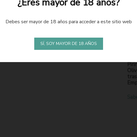
¿Eres mayor de 18 años?
Debes ser mayor de 18 años para acceder a este sitio web
LA
S
SÍ, SOY MAYOR DE 18 AÑOS
En l
Piri
Oliv
tras
Emp
Sab