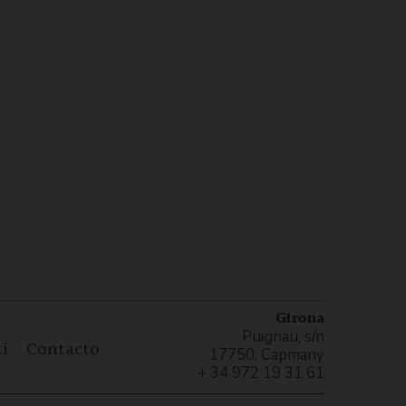
Girona
Puignau, s/n
i
Contacto
17750, Capmany
+ 34 972 19 31 61