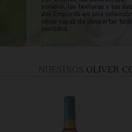
sonidos, las texturas y los sa
del Empordà en una colecció
vinos capaz de despertar tod
sentidos.
Descúbrenos
NUESTROS
OLIVER C