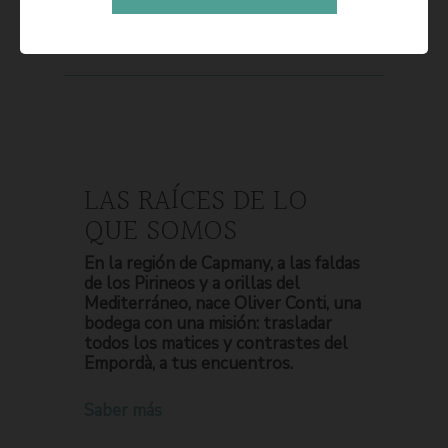
LAS RAÍCES DE LO
QUE SOMOS
En la región de Capmany, a las faldas
de los Pirineos y a orillas del
Mediterráneo, nace Oliver Conti, una
bodega con una misión: trasladar
todos los matices y contrastes del
Empordà, a tus encuentros.
Saber más