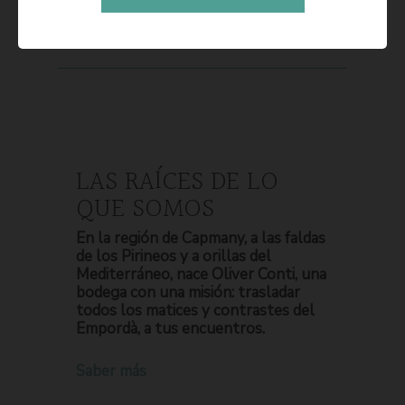
LAS RAÍCES DE LO
QUE SOMOS
En la región de Capmany, a las faldas
de los Pirineos y a orillas del
Mediterráneo, nace Oliver Conti, una
bodega con una misión: trasladar
todos los matices y contrastes del
Empordà, a tus encuentros.
Saber más