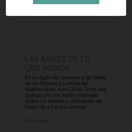
LAS RAÍCES DE LO
QUE SOMOS
En la región de Capmany, a las faldas
de los Pirineos y a orillas del
Mediterráneo, nace Oliver Conti, una
bodega con una misión: trasladar
todos los matices y contrastes del
Empordà, a tus encuentros.
Saber más