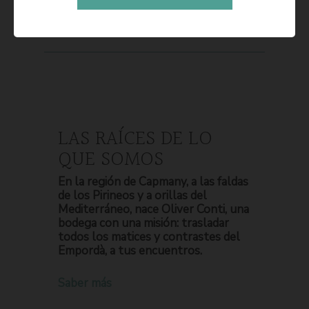
LAS RAÍCES DE LO
QUE SOMOS
En la región de Capmany, a las faldas
de los Pirineos y a orillas del
Mediterráneo, nace Oliver Conti, una
bodega con una misión: trasladar
todos los matices y contrastes del
Empordà, a tus encuentros.
Saber más