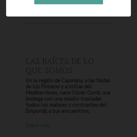
LAS RAÍCES DE LO
QUE SOMOS
En la región de Capmany, a las faldas
de los Pirineos y a orillas del
Mediterráneo, nace Oliver Conti, una
bodega con una misión: trasladar
todos los matices y contrastes del
Empordà, a tus encuentros.
Saber más