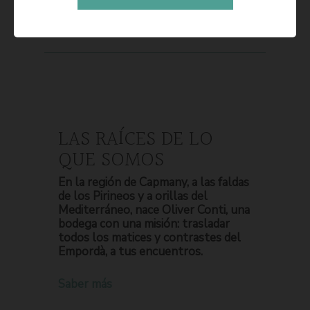
LAS RAÍCES DE LO
QUE SOMOS
En la región de Capmany, a las faldas
de los Pirineos y a orillas del
Mediterráneo, nace Oliver Conti, una
bodega con una misión: trasladar
todos los matices y contrastes del
Empordà, a tus encuentros.
Saber más