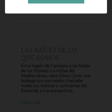
LAS RAÍCES DE LO
QUE SOMOS
En la región de Capmany, a las faldas
de los Pirineos y a orillas del
Mediterráneo, nace Oliver Conti, una
bodega con una misión: trasladar
todos los matices y contrastes del
Empordà, a tus encuentros.
Saber más