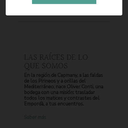
LAS RAÍCES DE LO
QUE SOMOS
En la región de Capmany, a las faldas
de los Pirineos y a orillas del
Mediterráneo, nace Oliver Conti, una
bodega con una misión: trasladar
todos los matices y contrastes del
Empordà, a tus encuentros.
Saber más