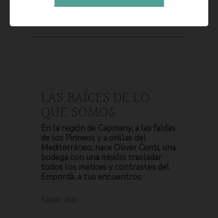
LAS RAÍCES DE LO
QUE SOMOS
En la región de Capmany, a las faldas
de los Pirineos y a orillas del
Mediterráneo, nace Oliver Conti, una
bodega con una misión: trasladar
todos los matices y contrastes del
Empordà, a tus encuentros.
Saber más