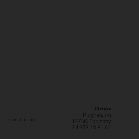
Girona
Puignau, s/n
i
Contacto
17750, Capmany
+ 34 972 19 31 61