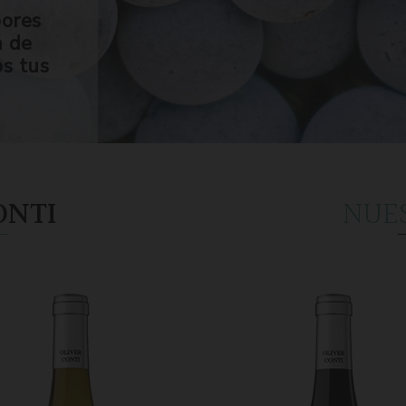
bores
n de
os tus
ONTI
NUE