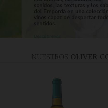
sonidos, las texturas y los sa
del Empordà en una colecció
vinos capaz de despertar tod
sentidos.
Descúbrenos
NUESTROS
OLIVER C