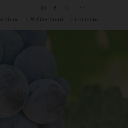
ESP
·
·
s vinos
#OliverConti
Contacto