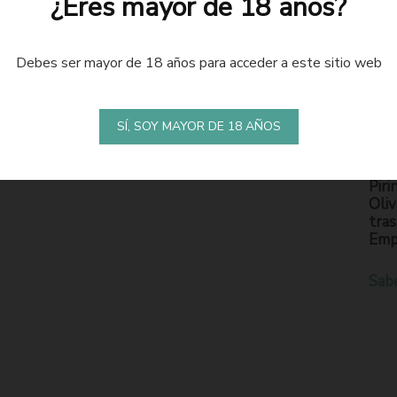
¿Eres mayor de 18 años?
Debes ser mayor de 18 años para acceder a este sitio web
LA
S
SÍ, SOY MAYOR DE 18 AÑOS
En l
Piri
Oliv
tras
Emp
Sab