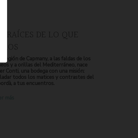
S RAÍCES DE LO QUE
OMOS
a región de Capmany, a las faldas de los
neos y a orillas del Mediterráneo, nace
er Conti, una bodega con una misión:
ladar todos los matices y contrastes del
ordà, a tus encuentros.
er más