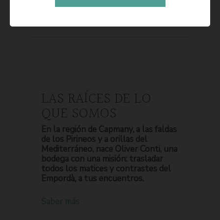
LAS RAÍCES DE LO
QUE SOMOS
En la región de Capmany, a las faldas
de los Pirineos y a orillas del
Mediterráneo, nace Oliver Conti, una
bodega con una misión: trasladar
todos los matices y contrastes del
Empordà, a tus encuentros.
Saber más